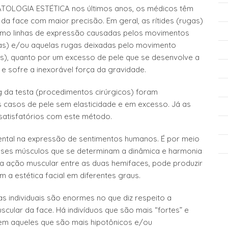
ATOLOGIA ESTÉTICA nos últimos anos, os médicos têm
da face com maior precisão. Em geral, as rítides (rugas)
omo linhas de expressão causadas pelos movimentos
icas) e/ou aquelas rugas deixadas pelo movimento
cas), quanto por um excesso de pele que se desenvolve a
e sofre a inexorável força da gravidade.
ing da testa (procedimentos cirúrgicos) foram
 casos de pele sem elasticidade e em excesso. Já as
satisfatórios com este método.
ental na expressão de sentimentos humanos. É por meio
sses músculos que se determinam a dinâmica e harmonia
na ação muscular entre as duas hemifaces, pode produzir
m a estética facial em diferentes graus.
as individuais são enormes no que diz respeito a
ular da face. Há indivíduos que são mais “fortes” e
em aqueles que são mais hipotônicos e/ou